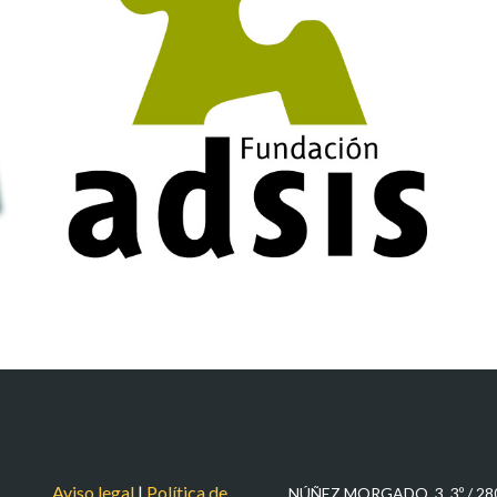
ASCSLJ
Aviso legal
|
Política de
NÚÑEZ MORGADO, 3, 3º / 2