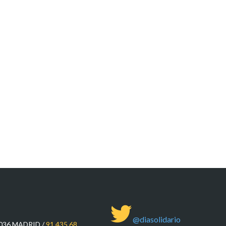
@diasolidario
8036 MADRID /
91 435 68