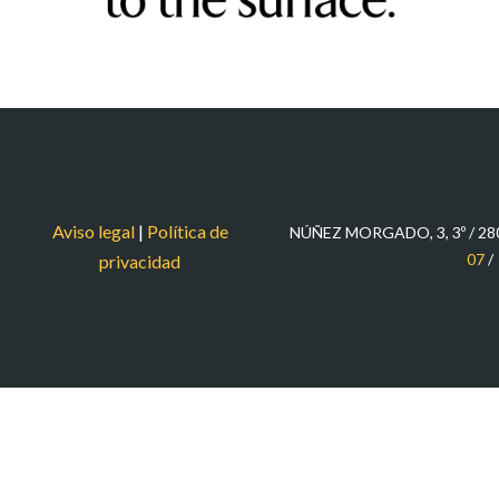
Aviso legal
|
Política de
NÚÑEZ MORGADO, 3, 3º / 2
07
/
privacidad