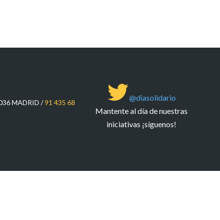
@diasolidario
8036 MADRID /
91 435 68
Mantente al día de nuestras
iniciativas ¡síguenos!