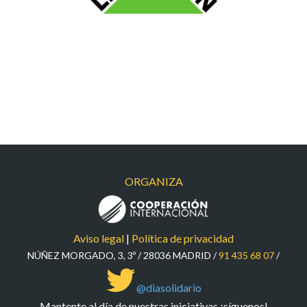
ORGANIZA
Aviso legal
|
Política de privacidad
NÚÑEZ MORGADO, 3, 3º / 28036 MADRID /
91 435 68 07
/
@diasolidario
Mantente al día de nuestras iniciativas ¡síguenos!