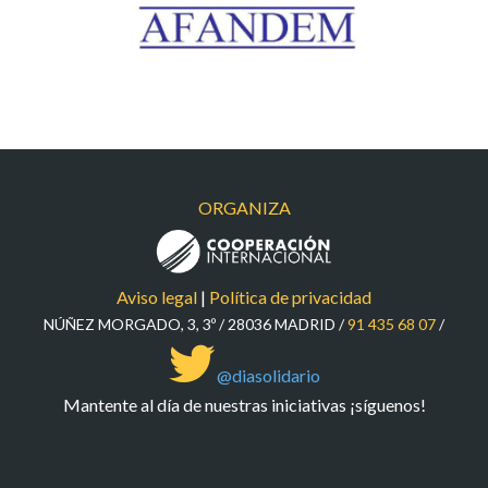
ORGANIZA
Aviso legal
|
Política de privacidad
NÚÑEZ MORGADO, 3, 3º / 28036 MADRID /
91 435 68 07
/
@diasolidario
Mantente al día de nuestras iniciativas ¡síguenos!