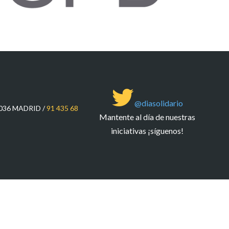
@diasolidario
8036 MADRID /
91 435 68
Mantente al día de nuestras
iniciativas ¡síguenos!