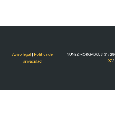
Aviso legal
|
Política de
NÚÑEZ MORGADO, 3, 3º / 2
07
/
privacidad