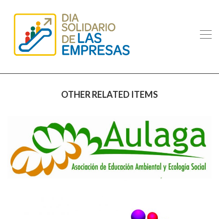
OTHER RELATED ITEMS
AISJFGFER