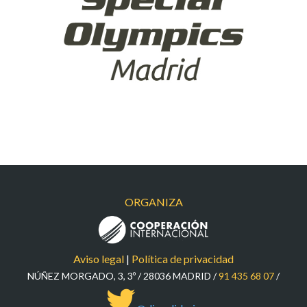
ORGANIZA
Aviso legal
|
Política de privacidad
NÚÑEZ MORGADO, 3, 3º / 28036 MADRID /
91 435 68 07
/