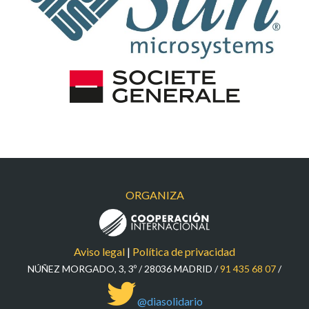
SUN
SOCIETE
ORGANIZA
Aviso legal
|
Política de privacidad
NÚÑEZ MORGADO, 3, 3º / 28036 MADRID /
91 435 68 07
/
@diasolidario