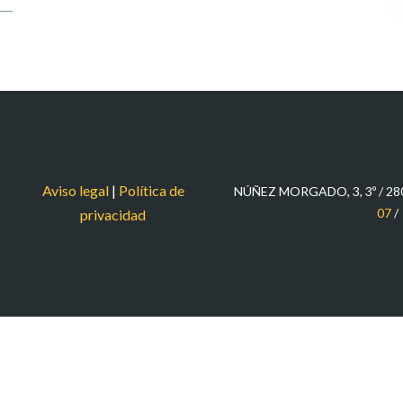
Aviso legal
|
Política de
NÚÑEZ MORGADO, 3, 3º / 2
07
/
privacidad