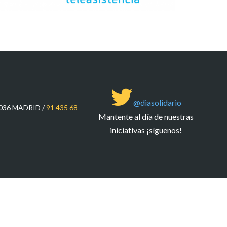
@diasolidario
8036 MADRID /
91 435 68
Mantente al día de nuestras
iniciativas ¡síguenos!