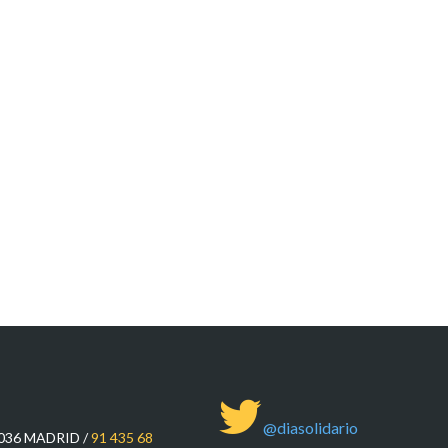
@diasolidario
8036 MADRID /
91 435 68